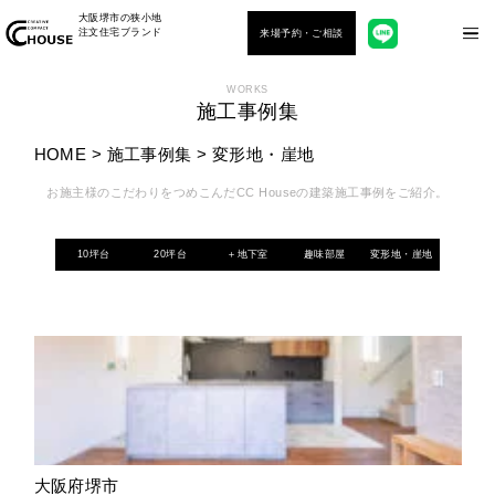
大阪堺市の狭小地
注文住宅ブランド
来場予約・ご相談
WORKS
施工事例集
HOME
>
施工事例集
>
変形地・崖地
お施主様のこだわりをつめこんだCC Houseの建築施工事例をご紹介。
10坪台
20坪台
＋地下室
趣味部屋
変形地・崖地
大阪府堺市